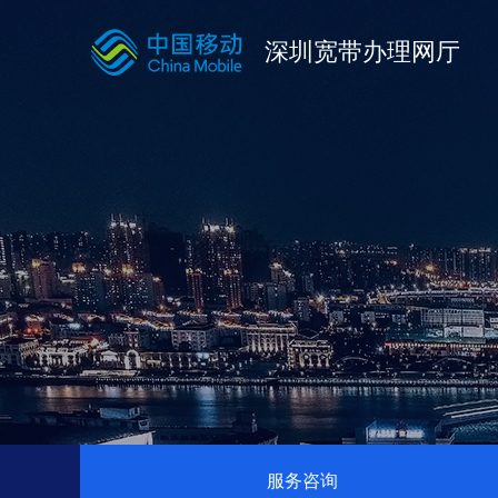
深圳宽带办理网厅
服务咨询