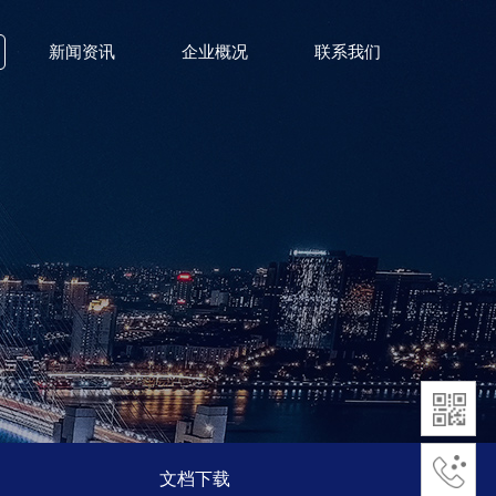
新闻资讯
企业概况
联系我们
文档下载