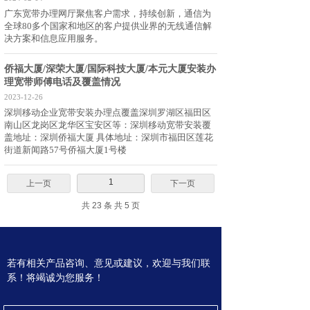
广东宽带办理网厅聚焦客户需求，持续创新，通信为
全球80多个国家和地区的客户提供业界的无线通信解
决方案和信息应用服务。
侨福大厦/深荣大厦/国际科技大厦/本元大厦安装办
理宽带师傅电话及覆盖情况
2023-12-26
深圳移动企业宽带安装办理点覆盖深圳罗湖区福田区
南山区龙岗区龙华区宝安区等：深圳移动宽带安装覆
盖地址：深圳侨福大厦 具体地址：深圳市福田区莲花
街道新闻路57号侨福大厦1号楼
1
上一页
下一页
共 23 条 共 5 页
若有相关产品咨询、意见或建议，欢迎与我们联
系！将
竭诚为您服务！