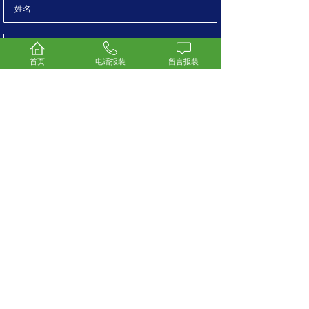
首页
电话报装
留言报装
提交
安装区域：深圳 福田 南山 罗湖 龙岗 及 周边
报装电话：13418585598
微信客服：yidongleo
QQ客服：1255845280