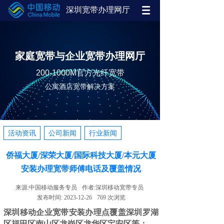
深圳宽带办理网厅
家庭宽带与企业宽带办理网厅
200-1000M官方光纤宽带
公寓酒店宽带解决方案
活动资讯
公司新闻
行业新闻
侨福大厦/深荣大厦/国际科技大厦/本元大厦
安装办理宽带师傅电话及覆盖情况
来源:
中国移动服务专员
作者:
深圳移动宽带专员
发布时间:
2023-12-26
769
次浏览
深圳移动企业宽带安装办理点覆盖深圳罗湖
区福田区南山区龙岗区龙华区宝安区等：